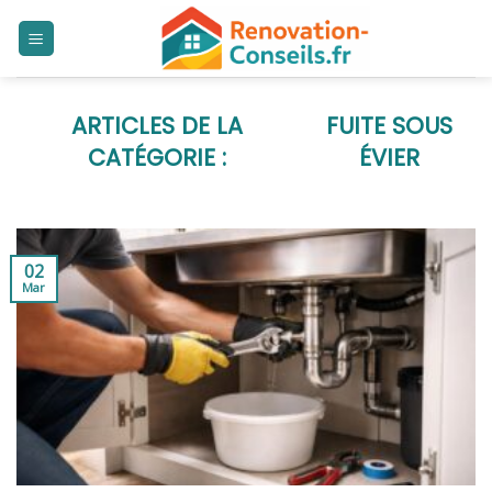
Skip
to
content
FUITE SOUS
ÉVIER
02
Mar