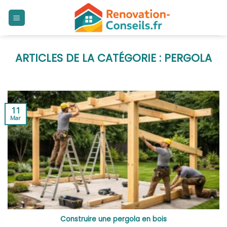
Skip
to
content
PERGOLA
11
Mar
Construire une pergola en bois