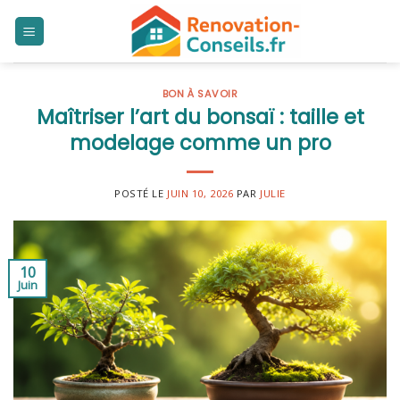
Skip
to
content
BON À SAVOIR
Maîtriser l’art du bonsaï : taille et
modelage comme un pro
POSTÉ LE
JUIN 10, 2026
PAR
JULIE
10
Juin