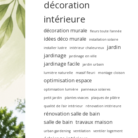
décoration
intérieure
décoration murale
fleurs toute l’année
idées déco murale
installation solaire
jardin
installer lustre
intérieur chaleureux
jardinage
jardinage en ville
jardinage facile
jardin urbain
lumière naturelle
massif fleuri
montage cloison
optimisation espace
optimisation lumière
panneaux solaires
petit jardin
plantes vivaces
plaques de plâtre
qualité de l'air intérieur
rénovation intérieure
rénovation salle de bain
salle de bain
travaux maison
urban gardening
ventilation
ventiler logement