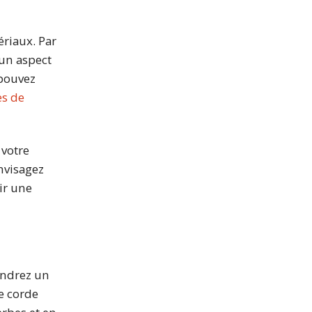
ériaux. Par
 un aspect
 pouvez
es de
 votre
envisagez
ir une
endrez un
e corde