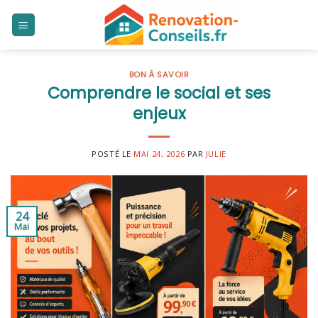
Skip
to
content
BON À SAVOIR
Comprendre le social et ses
enjeux
POSTÉ LE
MAI 24, 2026
PAR
JULIE
24
Mai