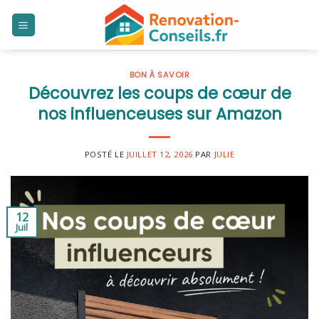
Skip
to
content
BON À SAVOIR
Découvrez les coups de cœur de
nos influenceuses sur Amazon
POSTÉ LE
JUILLET 12, 2026
PAR
JULIE
12
Juil