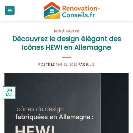
Skip
to
content
BON À SAVOIR
Découvrez le design élégant des
icônes HEWI en Allemagne
POSTÉ LE
MAI 29, 2026
PAR
JULIE
29
Mai