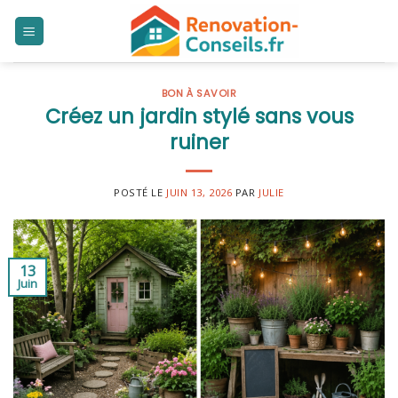
Skip
to
content
BON À SAVOIR
Créez un jardin stylé sans vous
ruiner
POSTÉ LE
JUIN 13, 2026
PAR
JULIE
13
Juin