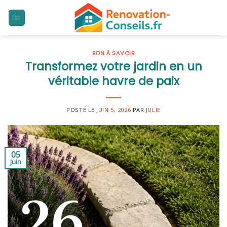
Skip
to
content
BON À SAVOIR
Transformez votre jardin en un
véritable havre de paix
POSTÉ LE
JUIN 5, 2026
PAR
JULIE
05
Juin