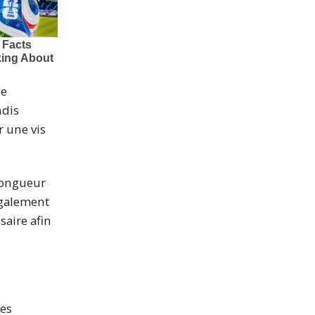
le
ndis
r une vis
 longueur
également
saire afin
Les