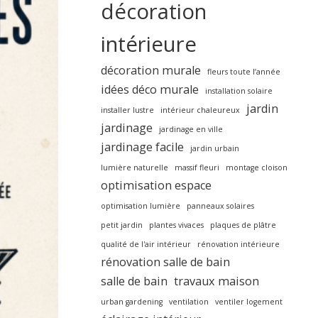
décoration
intérieure
décoration murale
fleurs toute l’année
idées déco murale
installation solaire
jardin
installer lustre
intérieur chaleureux
jardinage
jardinage en ville
jardinage facile
jardin urbain
lumière naturelle
massif fleuri
montage cloison
optimisation espace
optimisation lumière
panneaux solaires
petit jardin
plantes vivaces
plaques de plâtre
qualité de l'air intérieur
rénovation intérieure
rénovation salle de bain
salle de bain
travaux maison
urban gardening
ventilation
ventiler logement