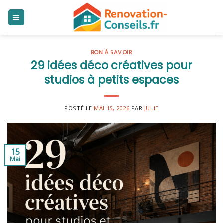
Skip
to
content
BON À SAVOIR
29 idées déco créatives pour
studios à petits espaces
POSTÉ LE
MAI 15, 2026
PAR
JULIE
15
Mai