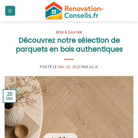
Skip
to
content
BON À SAVOIR
Découvrez notre sélection de
parquets en bois authentiques
POSTÉ LE
MAI 20, 2026
PAR
JULIE
20
Mai