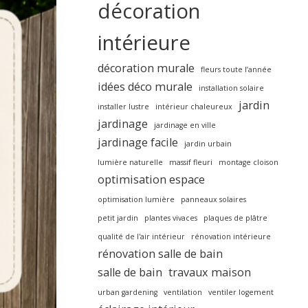
décoration
intérieure
décoration murale
fleurs toute l’année
idées déco murale
installation solaire
jardin
installer lustre
intérieur chaleureux
jardinage
jardinage en ville
jardinage facile
jardin urbain
lumière naturelle
massif fleuri
montage cloison
optimisation espace
optimisation lumière
panneaux solaires
petit jardin
plantes vivaces
plaques de plâtre
qualité de l'air intérieur
rénovation intérieure
rénovation salle de bain
salle de bain
travaux maison
urban gardening
ventilation
ventiler logement